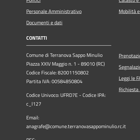
Personale Amministrativo
Mobilità e
Documenti e dati
CONTATTI
Comune di Terranova Sappo Minulio
Prenotaz
Piazza XXIV Maggio n. 1 - 89010 (RC)
Segnalazi
Codice Fiscale: 82001150802
Leggi le 
Partita IVA: 00584850804
Richiesta
Codice Univoco: UFRD7E - Codice IPA:
c_l127
Email:
anagrafe@comune.terranovasappominulio.rc.it
PEC: