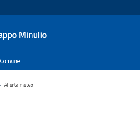
appo Minulio
il Comune
>
Allerta meteo