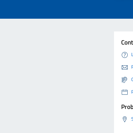
Cont
Prob