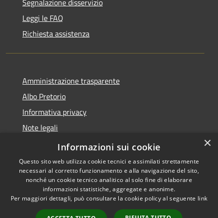
Segnalazione disservizio
Leggi le FAQ
Richiesta assistenza
Amministrazione trasparente
Albo Pretorio
Informativa privacy
Note legali
×
Dichiarazione di accessibilità
Informazioni sui cookie
Questo sito web utilizza cookie tecnici e assimilati strettamente
necessari al corretto funzionamento e alla navigazione del sito,
nonché un cookie tecnico analitico al solo fine di elaborare
informazioni statistiche, aggregate e anonime.
RSS
Copyright © 2026 • Comune di
Per maggiori dettagli, può consultare la cookie policy al seguente
link
Accessibilità
Terranova Sappo Minulio •
Privacy
Municipium
Powered by
•
RIFIUTA TUTTO