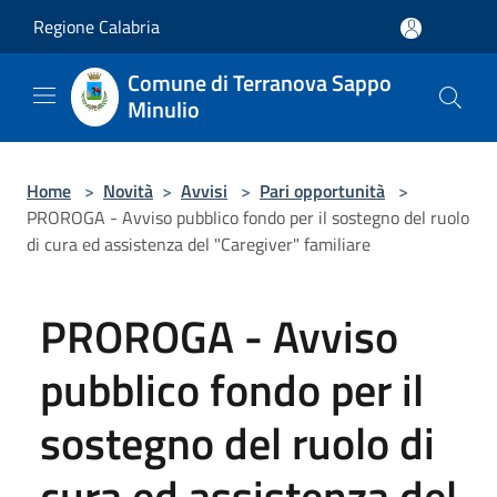
Salta al contenuto principale
Regione Calabria
Comune di Terranova Sappo
Minulio
Home
>
Novità
>
Avvisi
>
Pari opportunità
>
PROROGA - Avviso pubblico fondo per il sostegno del ruolo
di cura ed assistenza del "Caregiver" familiare
PROROGA - Avviso
pubblico fondo per il
sostegno del ruolo di
cura ed assistenza del