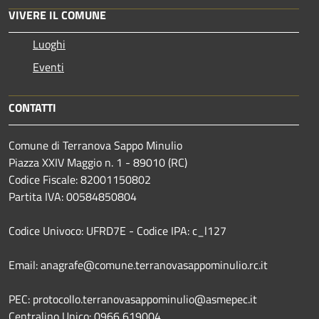
VIVERE IL COMUNE
Luoghi
Eventi
CONTATTI
Comune di Terranova Sappo Minulio
Piazza XXIV Maggio n. 1 - 89010 (RC)
Codice Fiscale: 82001150802
Partita IVA: 00584850804
Codice Univoco: UFRD7E - Codice IPA: c_l127
Email: anagrafe@comune.terranovasappominulio.rc.it
PEC: protocollo.terranovasappominulio@asmepec.it
Centralino Unico: 0966 619004