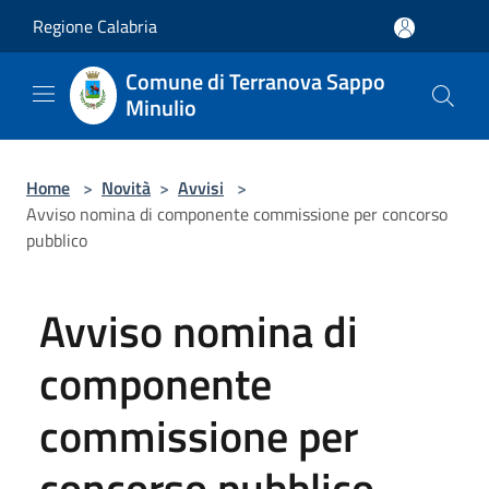
Salta al contenuto principale
Regione Calabria
Comune di Terranova Sappo
Minulio
Home
>
Novità
>
Avvisi
>
Avviso nomina di componente commissione per concorso
pubblico
Avviso nomina di
componente
commissione per
concorso pubblico