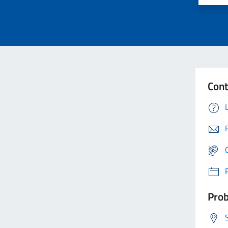
Cont
Prob