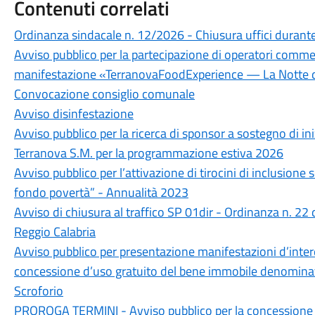
Contenuti correlati
Ordinanza sindacale n. 12/2026 - Chiusura uffici durante 
Avviso pubblico per la partecipazione di operatori commerc
manifestazione «TerranovaFoodExperience — La Notte d
Convocazione consiglio comunale
Avviso disinfestazione
Avviso pubblico per la ricerca di sponsor a sostegno di i
Terranova S.M. per la programmazione estiva 2026
Avviso pubblico per l’attivazione di tirocini di inclusione s
fondo povertà” - Annualità 2023
Avviso di chiusura al traffico SP 01dir - Ordinanza n. 22
Reggio Calabria
Avviso pubblico per presentazione manifestazioni d’intere
concessione d’uso gratuito del bene immobile denominato
Scroforio
PROROGA TERMINI - Avviso pubblico per la concessione in