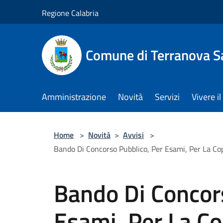
Salta al contenuto principale
Regione Calabria
Comune di Terranova S
Amministrazione
Novità
Servizi
Vivere 
Home
>
Novità
>
Avvisi
>
Bando Di Concorso Pubblico, Per Esami, Per La Cope
Bando Di Concor
Esami, Per La Co