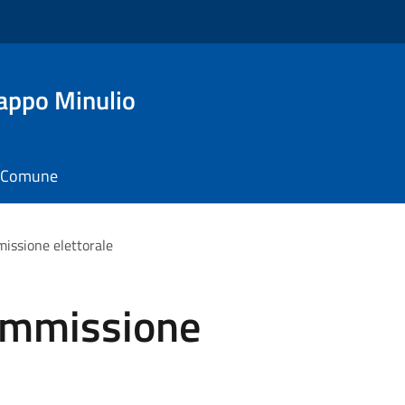
appo Minulio
il Comune
issione elettorale
ommissione