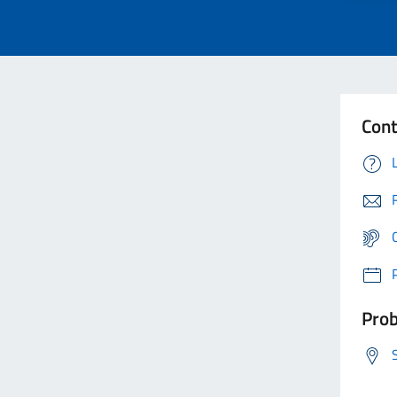
Cont
Prob