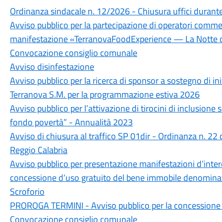
Ordinanza sindacale n. 12/2026 - Chiusura uffici durante 
Avviso pubblico per la partecipazione di operatori commerc
manifestazione «TerranovaFoodExperience — La Notte d
Convocazione consiglio comunale
Avviso disinfestazione
Avviso pubblico per la ricerca di sponsor a sostegno di i
Terranova S.M. per la programmazione estiva 2026
Avviso pubblico per l’attivazione di tirocini di inclusione s
fondo povertà” - Annualità 2023
Avviso di chiusura al traffico SP 01dir - Ordinanza n. 22
Reggio Calabria
Avviso pubblico per presentazione manifestazioni d’intere
concessione d’uso gratuito del bene immobile denominato
Scroforio
PROROGA TERMINI - Avviso pubblico per la concessione in
Convocazione consiglio comunale