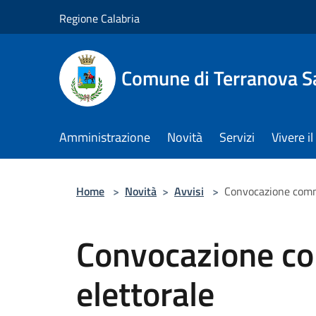
Salta al contenuto principale
Regione Calabria
Comune di Terranova S
Amministrazione
Novità
Servizi
Vivere 
Home
>
Novità
>
Avvisi
>
Convocazione comm
Convocazione c
elettorale