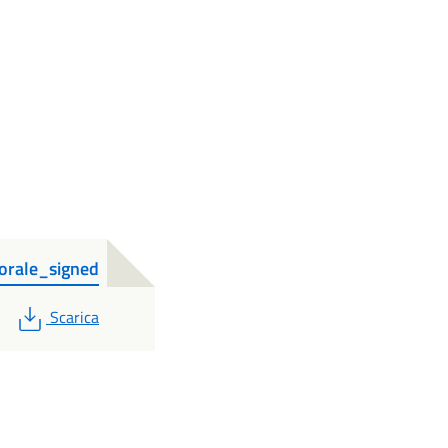
orale_signed
PDF
Scarica