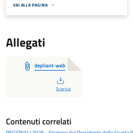
VAI ALLA PAGINA
Allegati
depliant-web
PDF
Scarica
Contenuti correlati
REGIONALI 2025 - Elezione del Presidente della Giunta 