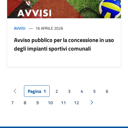
AVVISI
16 APRILE 2026
Avviso pubblico per la concessione in uso
degli impianti sportivi comunali
Pagina
1
2
3
4
5
6
Pagina precedente
7
8
9
10
11
12
Pagina successiva