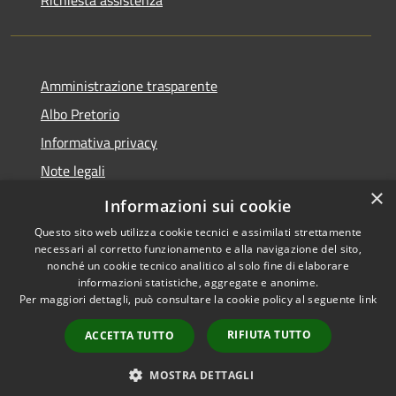
Amministrazione trasparente
Albo Pretorio
Informativa privacy
Note legali
×
Dichiarazione di accessibilità
Informazioni sui cookie
Questo sito web utilizza cookie tecnici e assimilati strettamente
necessari al corretto funzionamento e alla navigazione del sito,
nonché un cookie tecnico analitico al solo fine di elaborare
informazioni statistiche, aggregate e anonime.
RSS
Copyright © 2026 • Comune di
Per maggiori dettagli, può consultare la cookie policy al seguente
link
Accessibilità
Terranova Sappo Minulio •
Privacy
Municipium
Powered by
•
RIFIUTA TUTTO
ACCETTA TUTTO
Cookie
Accesso redazione
Mappa del sito
MOSTRA DETTAGLI