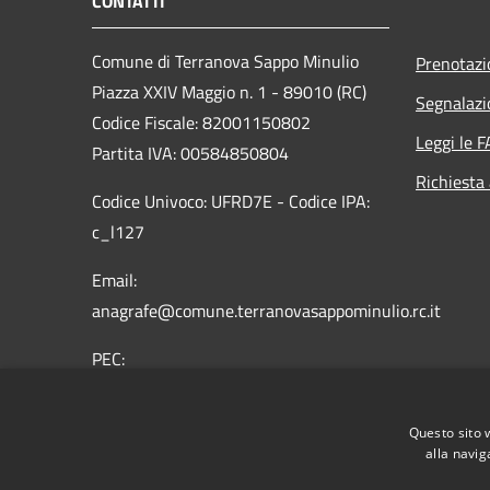
CONTATTI
Comune di Terranova Sappo Minulio
Prenotaz
Piazza XXIV Maggio n. 1 - 89010 (RC)
Segnalazi
Codice Fiscale: 82001150802
Leggi le 
Partita IVA: 00584850804
Richiesta
Codice Univoco: UFRD7E - Codice IPA:
c_l127
Email:
anagrafe@comune.terranovasappominulio.rc.it
PEC:
protocollo.terranovasappominulio@asmepec.it
Centralino Unico: 0966 619004
Questo sito 
alla navig