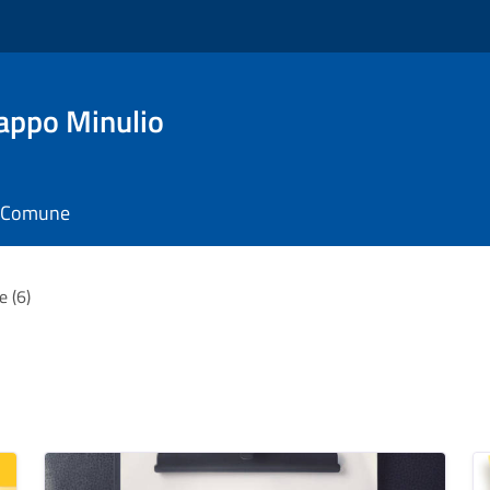
appo Minulio
il Comune
e (6)