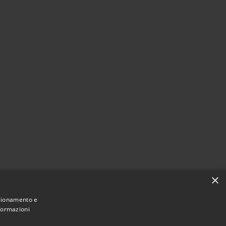
×
nzionamento e
nformazioni