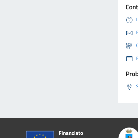
Cont
Prob