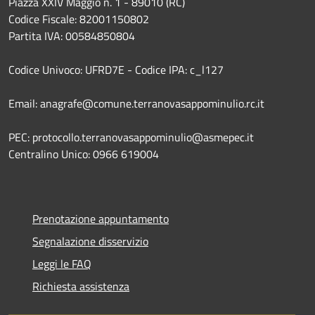
Piazza XXIV Maggio n. 1 - 89010 (RC)
Codice Fiscale: 82001150802
Partita IVA: 00584850804
Codice Univoco: UFRD7E - Codice IPA: c_l127
Email: anagrafe@comune.terranovasappominulio.rc.it
PEC: protocollo.terranovasappominulio@asmepec.it
Centralino Unico: 0966 619004
Prenotazione appuntamento
Segnalazione disservizio
Leggi le FAQ
Richiesta assistenza