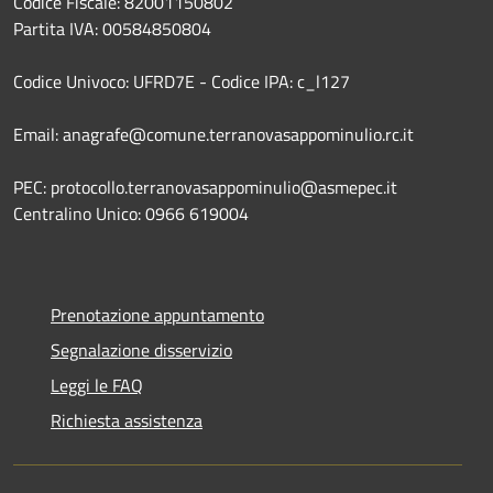
Codice Fiscale: 82001150802
Partita IVA: 00584850804
Codice Univoco: UFRD7E - Codice IPA: c_l127
Email: anagrafe@comune.terranovasappominulio.rc.it
PEC: protocollo.terranovasappominulio@asmepec.it
Centralino Unico: 0966 619004
Prenotazione appuntamento
Segnalazione disservizio
Leggi le FAQ
Richiesta assistenza