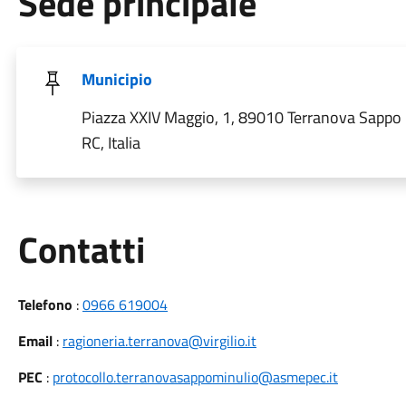
Sede principale
Municipio
Piazza XXIV Maggio, 1, 89010 Terranova Sappo
RC, Italia
Utili
Contatti
Telefono
:
0966 619004
Email
:
ragioneria.terranova@virgilio.it
PEC
:
protocollo.terranovasappominulio@asmepec.it