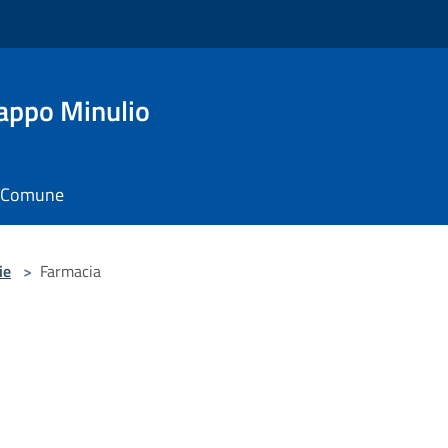
appo Minulio
il Comune
ie
>
Farmacia