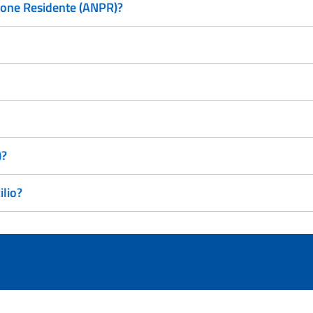
zione Residente (ANPR)?
)?
ilio?