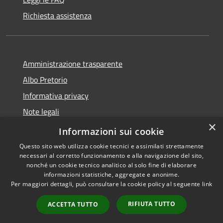
Richiesta assistenza
Amministrazione trasparente
Albo Pretorio
Informativa privacy
Note legali
×
Dichiarazione di accessibilità
Informazioni sui cookie
Questo sito web utilizza cookie tecnici e assimilati strettamente
necessari al corretto funzionamento e alla navigazione del sito,
nonché un cookie tecnico analitico al solo fine di elaborare
informazioni statistiche, aggregate e anonime.
RSS
Copyright © 2026 • Comune di
Per maggiori dettagli, può consultare la cookie policy al seguente
link
Accessibilità
Terranova Sappo Minulio •
Privacy
Municipium
Powered by
•
RIFIUTA TUTTO
ACCETTA TUTTO
Cookie
Accesso redazione