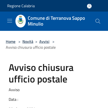
Salta al contenuto principale
Regione Calabria
Comune di Terranova Sappo
Minulio
Home
>
Novità
>
Avvisi
>
Avviso chiusura ufficio postale
Avviso chiusura
ufficio postale
Avviso
Data :