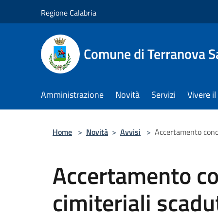
Salta al contenuto principale
Regione Calabria
Comune di Terranova S
Amministrazione
Novità
Servizi
Vivere 
Home
>
Novità
>
Avvisi
>
Accertamento conces
Accertamento con
cimiteriali scad