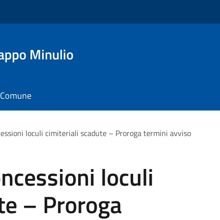
appo Minulio
il Comune
sioni loculi cimiteriali scadute – Proroga termini avviso
cessioni loculi
ute – Proroga