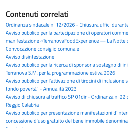
Contenuti correlati
Ordinanza sindacale n. 12/2026 - Chiusura uffici durante 
Avviso pubblico per la partecipazione di operatori commerc
manifestazione «TerranovaFoodExperience — La Notte d
Convocazione consiglio comunale
Avviso disinfestazione
Avviso pubblico per la ricerca di sponsor a sostegno di i
Terranova S.M. per la programmazione estiva 2026
Avviso pubblico per l’attivazione di tirocini di inclusione s
fondo povertà” - Annualità 2023
Avviso di chiusura al traffico SP 01dir - Ordinanza n. 22
Reggio Calabria
Avviso pubblico per presentazione manifestazioni d’intere
concessione d’uso gratuito del bene immobile denominato