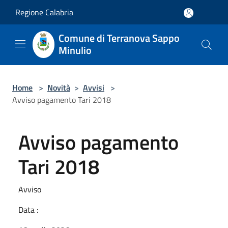
Salta al contenuto principale
Regione Calabria
Comune di Terranova Sappo
Minulio
Home
>
Novità
>
Avvisi
>
Avviso pagamento Tari 2018
Avviso pagamento
Tari 2018
Avviso
Data :