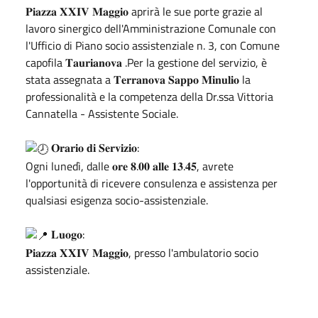
𝐏𝐢𝐚𝐳𝐳𝐚 𝐗𝐗𝐈𝐕 𝐌𝐚𝐠𝐠𝐢𝐨 aprirà le sue porte grazie al
lavoro sinergico dell'Amministrazione Comunale con
l'Ufficio di Piano socio assistenziale n. 3, con Comune
capofila 𝐓𝐚𝐮𝐫𝐢𝐚𝐧𝐨𝐯𝐚 .Per la gestione del servizio, è
stata assegnata a 𝐓𝐞𝐫𝐫𝐚𝐧𝐨𝐯𝐚 𝐒𝐚𝐩𝐩𝐨 𝐌𝐢𝐧𝐮𝐥𝐢𝐨 la
professionalità e la competenza della Dr.ssa Vittoria
Cannatella - Assistente Sociale.
𝐎𝐫𝐚𝐫𝐢𝐨 𝐝𝐢 𝐒𝐞𝐫𝐯𝐢𝐳𝐢𝐨:
Ogni lunedì, dalle 𝐨𝐫𝐞 𝟖.𝟎𝟎 𝐚𝐥𝐥𝐞 𝟏𝟑.𝟒𝟓, avrete
l'opportunità di ricevere consulenza e assistenza per
qualsiasi esigenza socio-assistenziale.
𝐋𝐮𝐨𝐠𝐨:
𝐏𝐢𝐚𝐳𝐳𝐚 𝐗𝐗𝐈𝐕 𝐌𝐚𝐠𝐠𝐢𝐨, presso l'ambulatorio socio
assistenziale.