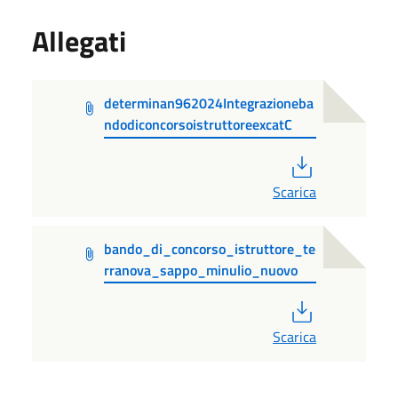
Allegati
determinan962024Integrazioneba
ndodiconcorsoistruttoreexcatC
PDF
Scarica
bando_di_concorso_istruttore_te
rranova_sappo_minulio_nuovo
PDF
Scarica