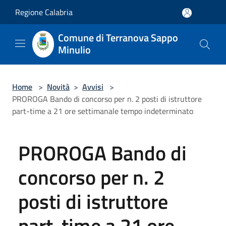
Salta al contenuto principale
Regione Calabria
Comune di Terranova Sappo
Minulio
Home
>
Novità
>
Avvisi
>
PROROGA Bando di concorso per n. 2 posti di istruttore
part-time a 21 ore settimanale tempo indeterminato
PROROGA Bando di
concorso per n. 2
posti di istruttore
part-time a 21 ore