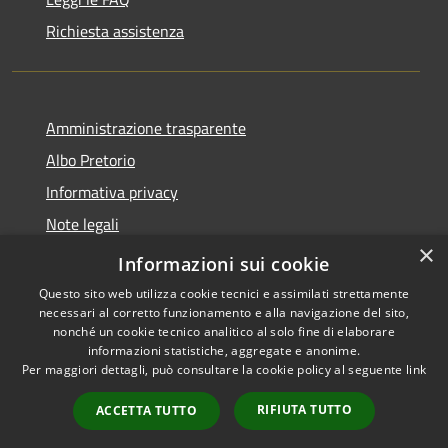
Richiesta assistenza
Amministrazione trasparente
Albo Pretorio
Informativa privacy
Note legali
×
Dichiarazione di accessibilità
Informazioni sui cookie
Questo sito web utilizza cookie tecnici e assimilati strettamente
necessari al corretto funzionamento e alla navigazione del sito,
nonché un cookie tecnico analitico al solo fine di elaborare
informazioni statistiche, aggregate e anonime.
RSS
Copyright © 2026 • Comune di
Per maggiori dettagli, può consultare la cookie policy al seguente
link
Accessibilità
Terranova Sappo Minulio •
Privacy
Municipium
Powered by
•
RIFIUTA TUTTO
ACCETTA TUTTO
Cookie
Accesso redazione