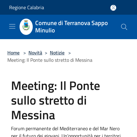
Salta al contenuto principale
Regione Calabria
Comune di Terranova Sappo
Minulio
Home
>
Novità
>
Notizie
>
Meeting: Il Ponte sullo stretto di Messina
Meeting: Il Ponte
sullo stretto di
Messina
Forum permanente del Mediterraneo e del Mar Nero
per il futuro dei giovani. Un'opportunità per i territori