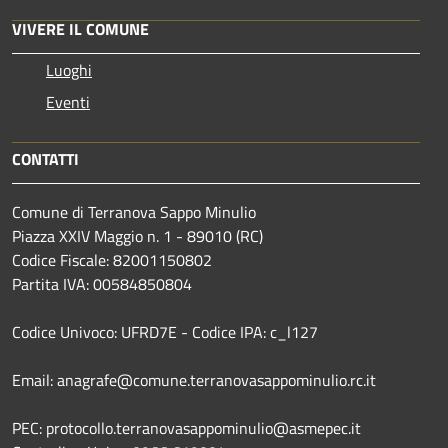
VIVERE IL COMUNE
Luoghi
Eventi
CONTATTI
Comune di Terranova Sappo Minulio
Piazza XXIV Maggio n. 1 - 89010 (RC)
Codice Fiscale: 82001150802
Partita IVA: 00584850804
Codice Univoco: UFRD7E - Codice IPA: c_l127
Email: anagrafe@comune.terranovasappominulio.rc.it
PEC: protocollo.terranovasappominulio@asmepec.it