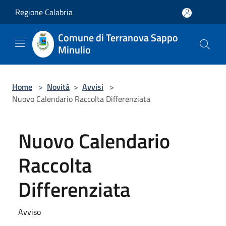
Salta al contenuto principale
Regione Calabria
Comune di Terranova Sappo
Minulio
Home
>
Novità
>
Avvisi
>
Nuovo Calendario Raccolta Differenziata
Nuovo Calendario
Raccolta
Differenziata
Avviso