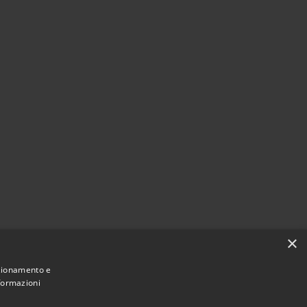
×
nzionamento e
nformazioni