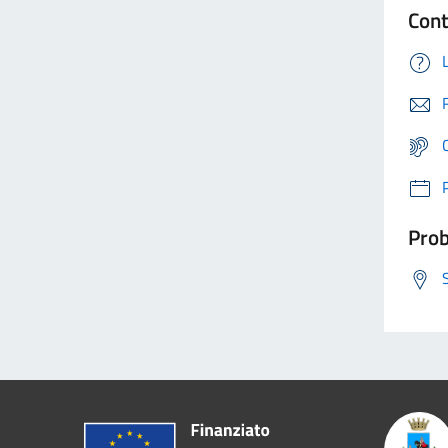
Cont
Prob