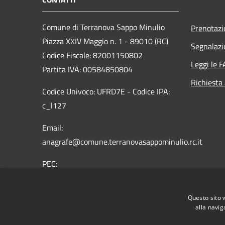
Comune di Terranova Sappo Minulio
Prenotaz
Piazza XXIV Maggio n. 1 - 89010 (RC)
Segnalazi
Codice Fiscale: 82001150802
Leggi le 
Partita IVA: 00584850804
Richiesta
Codice Univoco: UFRD7E - Codice IPA:
c_l127
Email:
anagrafe@comune.terranovasappominulio.rc.it
PEC:
protocollo.terranovasappominulio@asmepec.it
Centralino Unico: 0966 619004
Questo sito 
alla navig