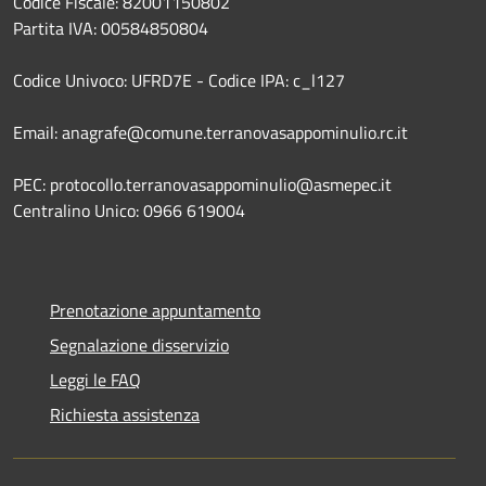
Codice Fiscale: 82001150802
Partita IVA: 00584850804
Codice Univoco: UFRD7E - Codice IPA: c_l127
Email: anagrafe@comune.terranovasappominulio.rc.it
PEC: protocollo.terranovasappominulio@asmepec.it
Centralino Unico: 0966 619004
Prenotazione appuntamento
Segnalazione disservizio
Leggi le FAQ
Richiesta assistenza