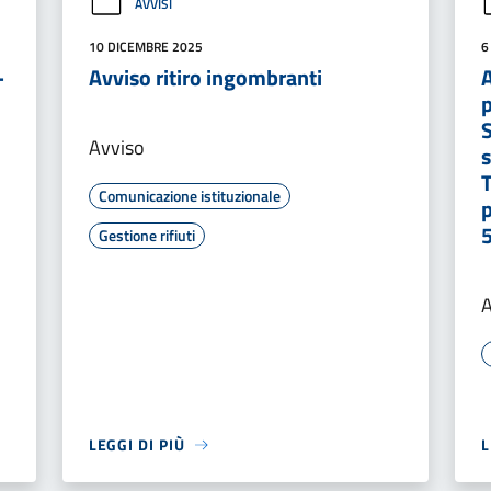
AVVISI
10 DICEMBRE 2025
6
-
Avviso ritiro ingombranti
A
Avviso
s
Comunicazione istituzionale
p
Gestione rifiuti
A
LEGGI DI PIÙ
L