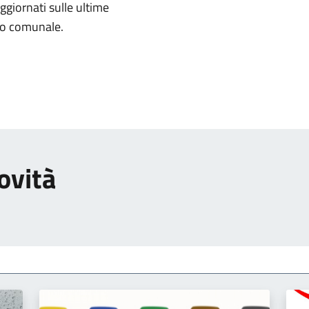
aggiornati sulle ultime
rio comunale.
ovità