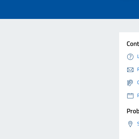
Cont
Prob