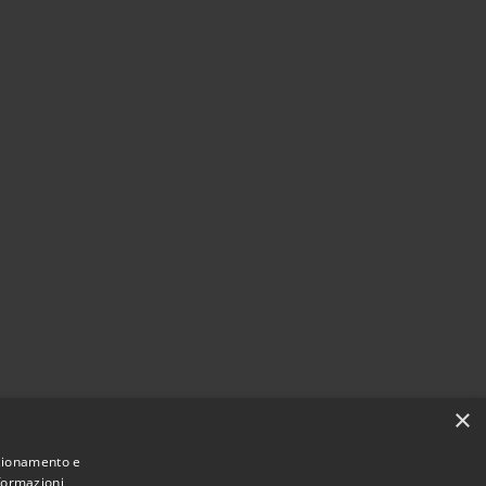
×
nzionamento e
nformazioni