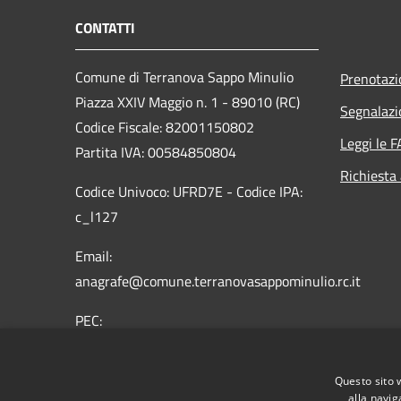
CONTATTI
Comune di Terranova Sappo Minulio
Prenotaz
Piazza XXIV Maggio n. 1 - 89010 (RC)
Segnalazi
Codice Fiscale: 82001150802
Leggi le 
Partita IVA: 00584850804
Richiesta
Codice Univoco: UFRD7E - Codice IPA:
c_l127
Email:
anagrafe@comune.terranovasappominulio.rc.it
PEC:
protocollo.terranovasappominulio@asmepec.it
Centralino Unico: 0966 619004
Questo sito 
alla navig