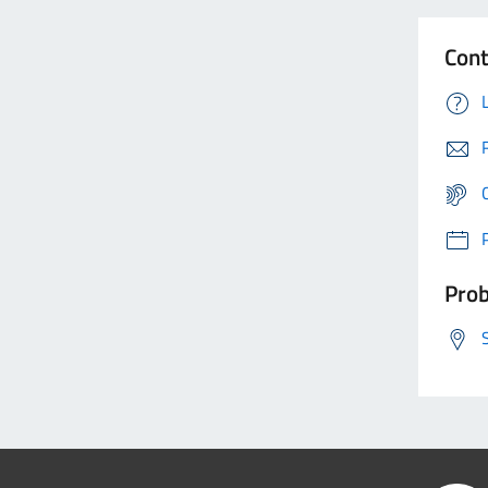
Cont
Prob