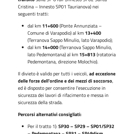
Cristina – Innesto SP01 Taurianova) nei
seguenti tratti:
dal km
11+600
(Ponte Annunziata –
Comune di Varapodio) al km
13+400
(Terranova Sappo Minulio, lato Varapodio);
dal km
14+000
(Terranova Sappo Minulio,
lato Pedemontana) al km
15+813
(rotatoria
Pedemontana, direzione Molochio).
Il divieto è valido per tutti i veicoli,
ad eccezione
delle forze dell'ordine e dei mezzi di soccorso
,
ed è disposto per consentire l'esecuzione in
sicurezza dei lavori di rifacimento e messa in
sicurezza della strada.
Percorsi alternativi consigliati:
Per il tratto 1):
SP30 – SP29 – SP01/SP32
– Pedemontana – SP31 – SP49dism