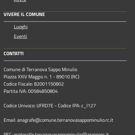
VIVERE IL COMUNE
Luoghi
Eventi
CONTATTI
Comune di Terranova Sappo Minulio
Piazza XXIV Maggio n. 1 - 89010 (RC)
Codice Fiscale: 82001150802
Partita IVA: 00584850804
Codice Univoco: UFRD7E - Codice IPA: c_l127
Email: anagrafe@comune.terranovasappominulio.rc.it
PEC: protocollo.terranovasappominulio@asmepec.it