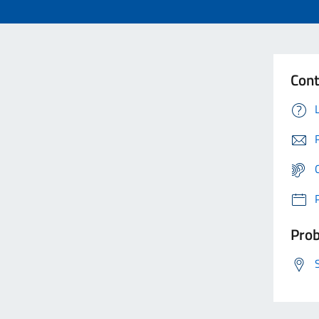
Cont
Prob