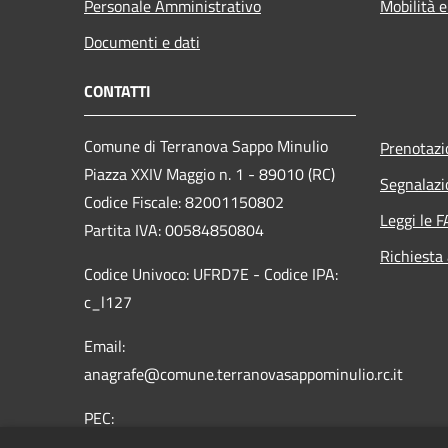
Personale Amministrativo
Mobilità e
Documenti e dati
CONTATTI
Comune di Terranova Sappo Minulio
Prenotaz
Piazza XXIV Maggio n. 1 - 89010 (RC)
Segnalazi
Codice Fiscale: 82001150802
Leggi le 
Partita IVA: 00584850804
Richiesta
Codice Univoco: UFRD7E - Codice IPA:
c_l127
Email:
anagrafe@comune.terranovasappominulio.rc.it
PEC:
protocollo.terranovasappominulio@asmepec.it