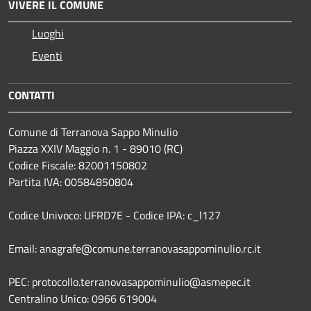
VIVERE IL COMUNE
Luoghi
Eventi
CONTATTI
Comune di Terranova Sappo Minulio
Piazza XXIV Maggio n. 1 - 89010 (RC)
Codice Fiscale: 82001150802
Partita IVA: 00584850804
Codice Univoco: UFRD7E - Codice IPA: c_l127
Email: anagrafe@comune.terranovasappominulio.rc.it
PEC: protocollo.terranovasappominulio@asmepec.it
Centralino Unico: 0966 619004