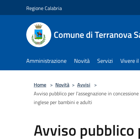
Salta al contenuto principale
Regione Calabria
Comune di Terranova S
Amministrazione
Novità
Servizi
Vivere 
Home
>
Novità
>
Avvisi
>
Avviso pubblico per l’assegnazione in concessione 
inglese per bambini e adulti
Avviso pubblico 