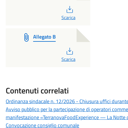
PDF
Scarica
Allegato B
PDF
Scarica
Contenuti correlati
Ordinanza sindacale n. 12/2026 - Chiusura uffici durante 
Avviso pubblico per la partecipazione di operatori commerc
manifestazione «TerranovaFoodExperience — La Notte d
Convocazione consiglio comunale