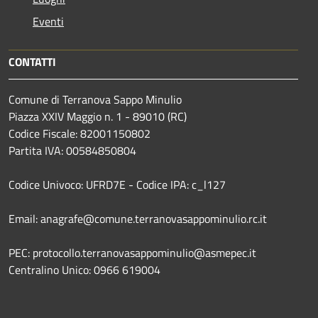
Eventi
CONTATTI
Comune di Terranova Sappo Minulio
Piazza XXIV Maggio n. 1 - 89010 (RC)
Codice Fiscale: 82001150802
Partita IVA: 00584850804
Codice Univoco: UFRD7E - Codice IPA: c_l127
Email: anagrafe@comune.terranovasappominulio.rc.it
PEC: protocollo.terranovasappominulio@asmepec.it
Centralino Unico: 0966 619004