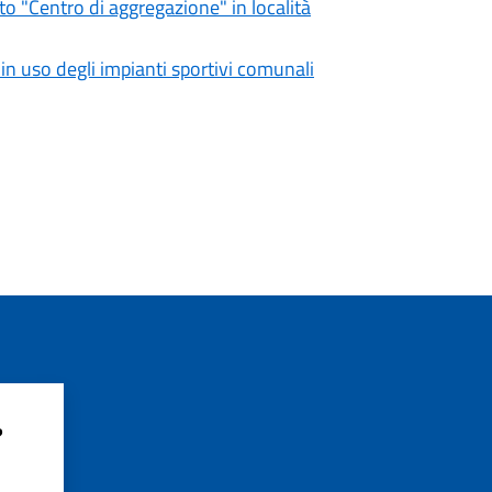
 "Centro di aggregazione" in località
 uso degli impianti sportivi comunali
?