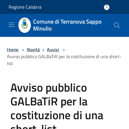
Salta al contenuto principale
Regione Calabria
Comune di Terranova Sappo
Minulio
Home
>
Novità
>
Avvisi
>
Avviso pubblico GALBaTiR per la costituzione di una short-
list
Avviso pubblico
GALBaTiR per la
costituzione di una
short-list