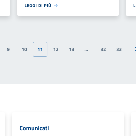
LEGGI DI PIÙ
L
9
10
11
12
13
...
32
33
ina precedente
Comunicati