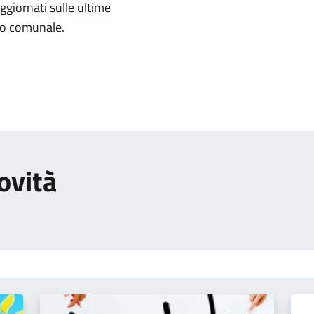
aggiornati sulle ultime
rio comunale.
ovità