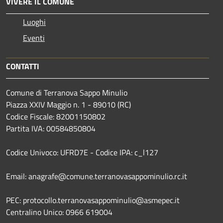
VIVERE IL COMUNE
Luoghi
Eventi
CONTATTI
Comune di Terranova Sappo Minulio
Piazza XXIV Maggio n. 1 - 89010 (RC)
Codice Fiscale: 82001150802
Partita IVA: 00584850804
Codice Univoco: UFRD7E - Codice IPA: c_l127
Email: anagrafe@comune.terranovasappominulio.rc.it
PEC: protocollo.terranovasappominulio@asmepec.it
Centralino Unico: 0966 619004