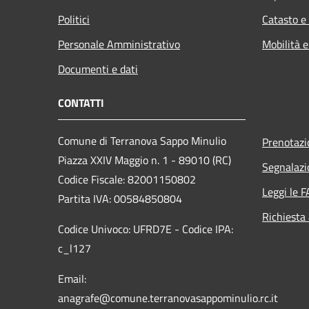
Politici
Catasto e
Personale Amministrativo
Mobilità e
Documenti e dati
CONTATTI
Comune di Terranova Sappo Minulio
Prenotaz
Piazza XXIV Maggio n. 1 - 89010 (RC)
Segnalazi
Codice Fiscale: 82001150802
Leggi le 
Partita IVA: 00584850804
Richiesta
Codice Univoco: UFRD7E - Codice IPA:
c_l127
Email:
anagrafe@comune.terranovasappominulio.rc.it