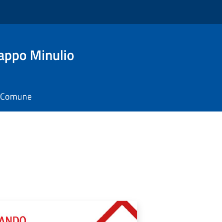
appo Minulio
il Comune