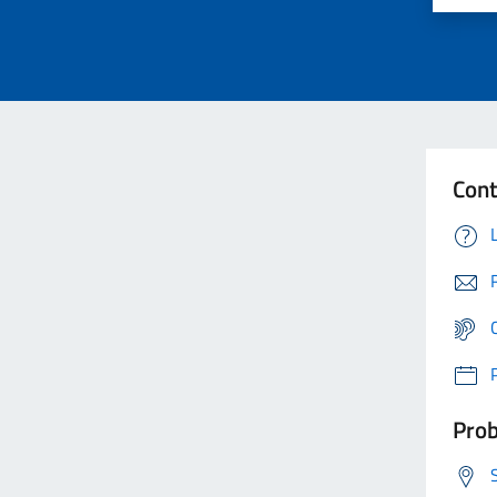
Cont
Prob