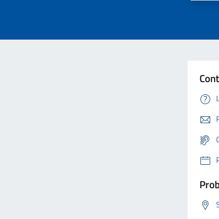
Cont
Prob