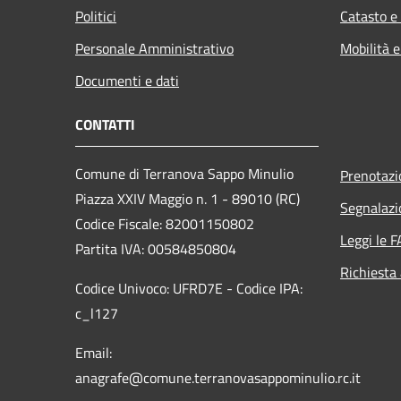
Politici
Catasto e
Personale Amministrativo
Mobilità e
Documenti e dati
CONTATTI
Comune di Terranova Sappo Minulio
Prenotaz
Piazza XXIV Maggio n. 1 - 89010 (RC)
Segnalazi
Codice Fiscale: 82001150802
Leggi le 
Partita IVA: 00584850804
Richiesta
Codice Univoco: UFRD7E - Codice IPA:
c_l127
Email:
anagrafe@comune.terranovasappominulio.rc.it