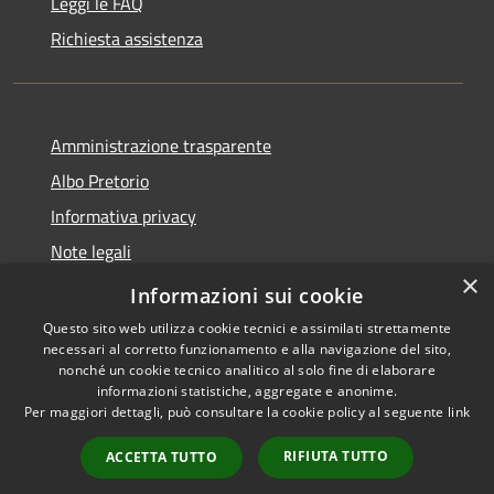
Leggi le FAQ
Richiesta assistenza
Amministrazione trasparente
Albo Pretorio
Informativa privacy
Note legali
×
Dichiarazione di accessibilità
Informazioni sui cookie
Questo sito web utilizza cookie tecnici e assimilati strettamente
necessari al corretto funzionamento e alla navigazione del sito,
nonché un cookie tecnico analitico al solo fine di elaborare
informazioni statistiche, aggregate e anonime.
RSS
Copyright © 2026 • Comune di
Per maggiori dettagli, può consultare la cookie policy al seguente
link
Accessibilità
Terranova Sappo Minulio •
Privacy
Municipium
Powered by
•
RIFIUTA TUTTO
ACCETTA TUTTO
Cookie
Accesso redazione