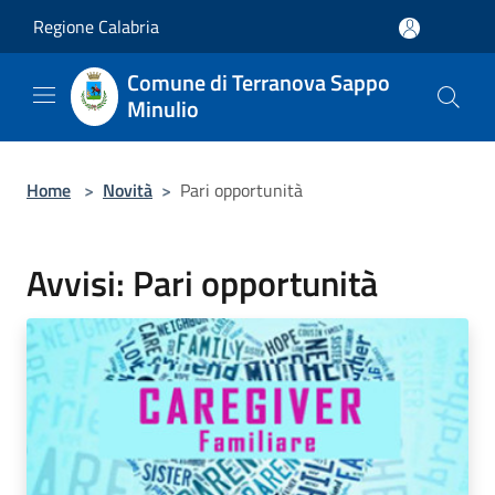
Salta al contenuto principale
Regione Calabria
Comune di Terranova Sappo
Minulio
Home
>
Novità
>
Pari opportunità
Avvisi: Pari opportunità