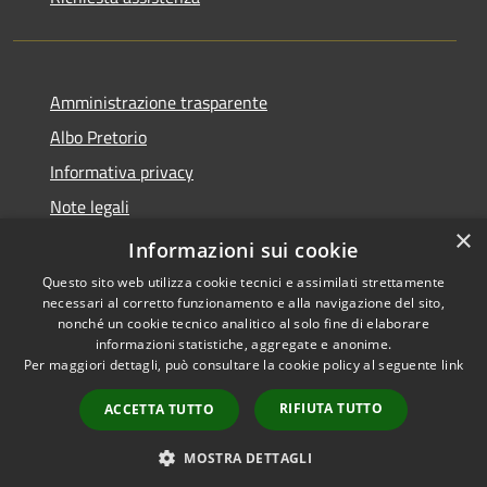
Amministrazione trasparente
Albo Pretorio
Informativa privacy
Note legali
×
Dichiarazione di accessibilità
Informazioni sui cookie
Questo sito web utilizza cookie tecnici e assimilati strettamente
necessari al corretto funzionamento e alla navigazione del sito,
nonché un cookie tecnico analitico al solo fine di elaborare
informazioni statistiche, aggregate e anonime.
RSS
Copyright © 2026 • Comune di
Per maggiori dettagli, può consultare la cookie policy al seguente
link
Accessibilità
Terranova Sappo Minulio •
Privacy
Municipium
Powered by
•
RIFIUTA TUTTO
ACCETTA TUTTO
Cookie
Accesso redazione
Mappa del sito
MOSTRA DETTAGLI